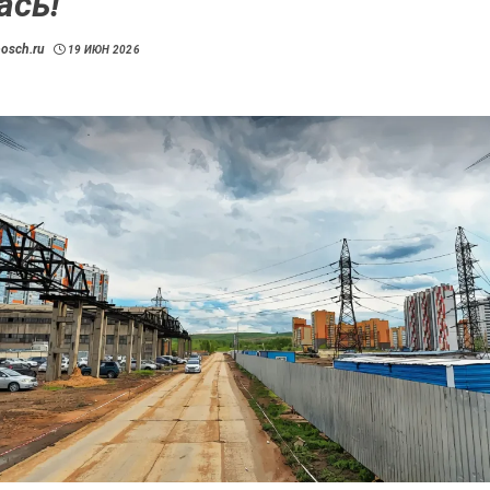
ась!
bosch.ru
19 ИЮН 2026