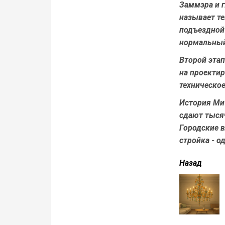
Заммэра и 
называет те
подъездной 
нормальный
Второй этап
на проекти
техническое
История Ми
сдают тысяч
Городские 
стройка - о
читать
Назад
еще