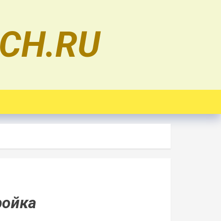
CH.RU
ройка