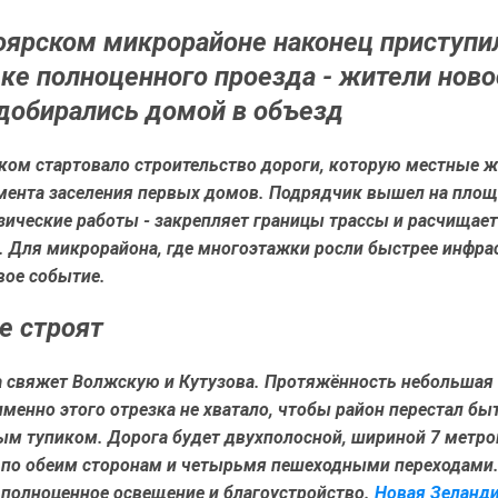
оярском микрорайоне наконец приступи
ке полноценного проезда - жители нов
добирались домой в объезд
ком стартовало строительство дороги, которую местные ж
мента заселения первых домов. Подрядчик вышел на площ
зические работы - закрепляет границы трассы и расчищает
. Для микрорайона, где многоэтажки росли быстрее инфра
вое событие.
де строят
а свяжет Волжскую и Кутузова. Протяжённость небольшая
о именно этого отрезка не хватало, чтобы район перестал бы
м тупиком. Дорога будет двухполосной, шириной 7 метров
 по обеим сторонам и четырьмя пешеходными переходами.
 полноценное освещение и благоустройство.
Новая Зеланди