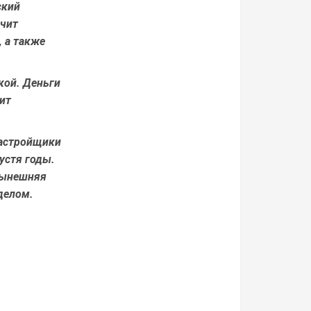
ский
ечит
, а также
кой. Деньги
ит
застройщики
устя годы.
 Нынешняя
 делом.