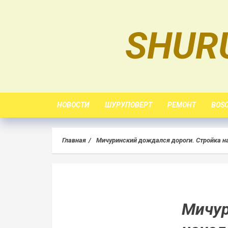
Skip
to
SHUR
content
НОВОСТИ
ШУРУПОВЕРТ
РЕМОНТ
BOS
Главная
Мичуринский дождался дороги. Стройка н
Мичур