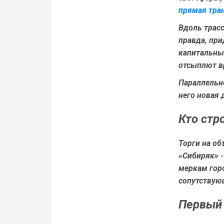
прямая тра
Вдоль трасс
правда, при
капитальны
отсыплют вр
Параллельн
него новая 
Кто стр
Торги на о
«Сибиряк» -
меркам гор
сопутствую
Первый 