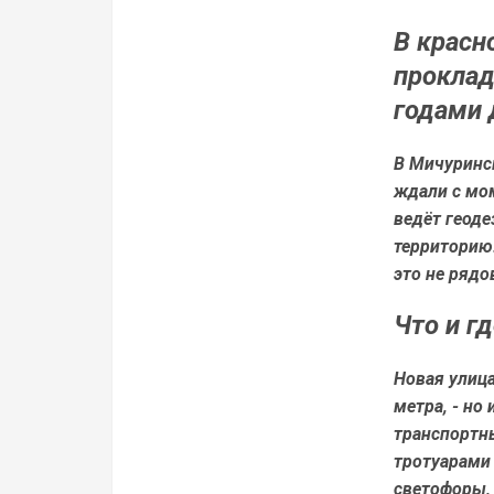
В красн
проклад
годами 
В Мичуринс
ждали с мо
ведёт геоде
территорию
это не рядо
Что и г
Новая улиц
метра
, - н
транспортны
тротуарами
светофоры,