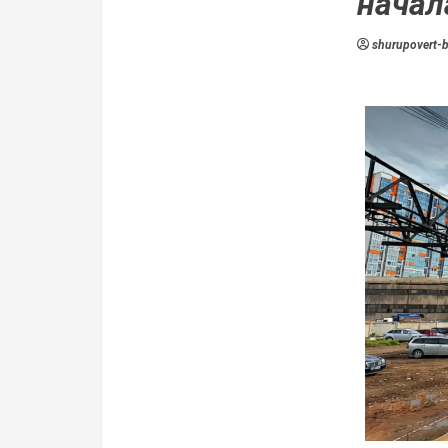
начал
shurupovert-