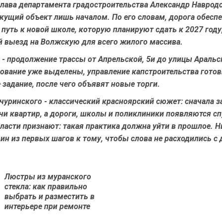
глава департамента градостроительства Александр Наврод
кущий объект лишь началом. По его словам, дорога обесп
путь к новой школе, которую планируют сдать к 2027 году
 выезд на Волжскую для всего жилого массива.
 - продолжение трассы от Апрельской, 5и до улицы Аральс
рование уже выделены, управление капстроительства готов
 задание, после чего объявят новые торги.
чуринского - классический красноярский сюжет: сначала 
и квартир, а дороги, школы и поликлиники появляются сп
власти признают: такая практика должна уйти в прошлое.
дин из первых шагов к тому, чтобы слова не расходились с
Люстры из муранского
стекла: как правильно
Предыдущая
выбрать и разместить в
новость
интерьере при ремонте