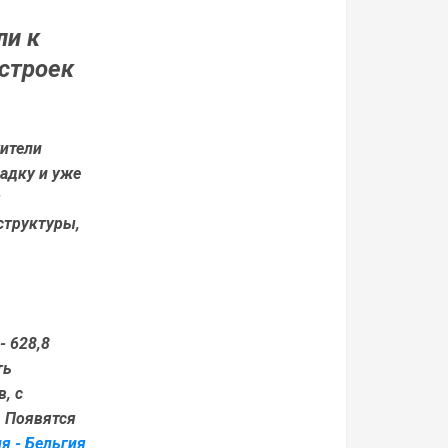
ли к
остроек
ители
адку и уже
структуры,
 -
628,8
ть
, с
 Появятся
я - Бельгия