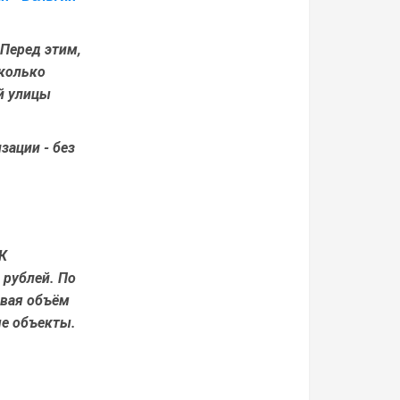
 Перед этим,
сколько
й улицы
зации - без
К
 рублей
. По
ывая объём
ые объекты.