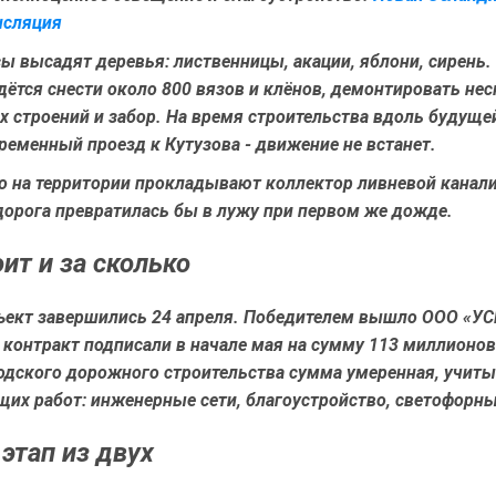
нсляция
ы высадят деревья: лиственницы, акации, яблони, сирень.
дётся снести около 800 вязов и клёнов, демонтировать не
х строений и забор. На время строительства вдоль будуще
еменный проезд к Кутузова - движение не встанет.
о на территории прокладывают коллектор ливневой канали
дорога превратилась бы в лужу при первом же дожде.
оит и за сколько
бъект завершились 24 апреля. Победителем вышло ООО «УС
 контракт подписали в начале мая на сумму
113 миллионов
одского дорожного строительства сумма умеренная, учит
щих работ: инженерные сети, благоустройство, светофорн
этап из двух