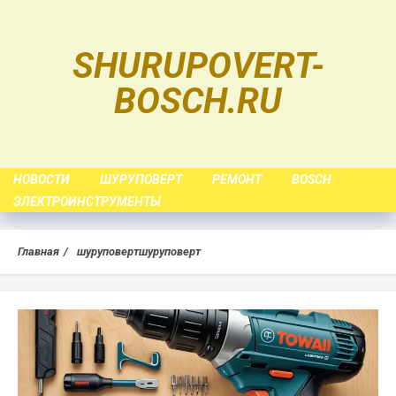
Skip
to
SHURUPOVERT-
content
BOSCH.RU
НОВОСТИ
ШУРУПОВЕРТ
РЕМОНТ
BOSCH
ЭЛЕКТРОИНСТРУМЕНТЫ
Главная
шуруповертшуруповерт