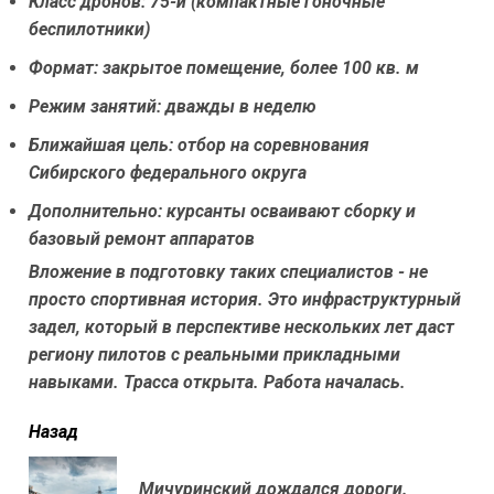
Класс дронов: 75-й (компактные гоночные
беспилотники)
Формат: закрытое помещение, более 100 кв. м
Режим занятий: дважды в неделю
Ближайшая цель: отбор на соревнования
Сибирского федерального округа
Дополнительно: курсанты осваивают сборку и
базовый ремонт аппаратов
Вложение в подготовку таких специалистов - не
просто спортивная история. Это инфраструктурный
задел, который в перспективе нескольких лет даст
региону пилотов с реальными прикладными
навыками. Трасса открыта. Работа началась.
читать
Назад
еще
Мичуринский дождался дороги.
Пр