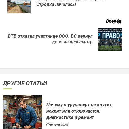
Стройка началась!
нов
Вперёд
ВТБ отказал участнице ООО. ВС вернул
Next
дело на пересмотр
post:
ДРУГИЕ СТАТЬИ
Почему шуруповерт не крутит,
искрит или отключается:
диагностика и ремонт
08 ФЕВ 2026